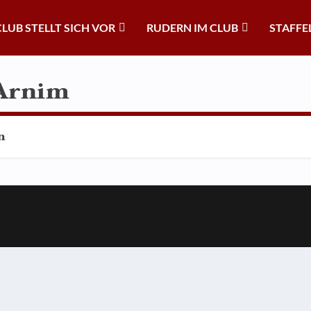
CLUB STELLT SICH VOR
RUDERN IM CLUB
STAFFE
 Arnim
n