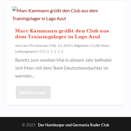
Marc Kammann grüßt den Club aus
dem Trainingslager in Lago Azul
von
Lars Christiansen
|
Feb. 12, 2023
|
Allgemein
,
CLUB-News
,
Leistungssport
|
0
|
Bereits zum zweiten Mal in diesem Jahr befindet
sich Marc mit dem Team Deutschlandachter im
warmen...
Weiterlesen
© 2023
Der Hamburger und Germania Ruder Club