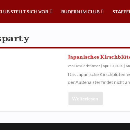
CLUB STELLT SICH VOR
RUDERN IM CLUB
STAFFE
sparty
Japanisches Kirschblüt
von
Lars Christiansen
|
Apr. 10, 2020
|
An
Das Japanische Kirschblütenfe
der Außenalster findet nicht am
Weiterlesen