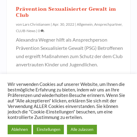
Prävention Sexualisierter Gewalt im
Club
von
Lars Christiansen
|
Apr. 30, 2022
|
Allgemein
,
Ansprechpartner
,
CLUB-News
|
0
Alexandra Wegner hilft als Ansprechperson
Prävention Sexualisierte Gewalt (PSG) Betroffenen
und ergreift Maßnahmen zum Schutz der dem Club
anvertrauten Kinder und Jugendlichen.
Weiterlesen
Wir verwenden Cookies auf unserer Website, um Ihnen die
bestmögliche Erfahrung zu bieten, indem wir uns an Ihre
Präferenzen und wiederholten Besuche erinnern. Wenn Sie
auf "Alle akzeptieren" klicken, erklären Sie sich mit der
Verwendung ALLER Cookies einverstanden. Sie können
jedoch die "Cookie-Einstellungen" besuchen, um eine
© 2023
Der Hamburger und Germania Ruder Club
kontrollierte Zustimmung zu erteilen.
Impressum und Spendenkonto
Datenschutzerklärung
Ablehnen
Einstellungen
Alle zulassen