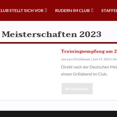
CLUB STELLT SICH VOR
RUDERN IM CLUB
STAFFE
 Meisterschaften 2023
Trainingsempfang am 2
von
Lars Christiansen
|
Juni 17, 2023
|
An
Direkt nach der Deutschen Meis
einem Grillabend im Club.
Weiterlesen