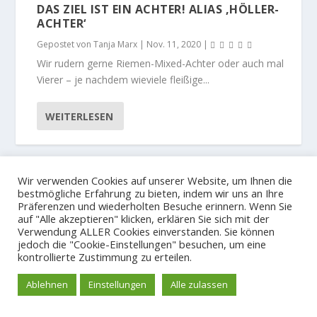
DAS ZIEL IST EIN ACHTER! ALIAS ‚HÖLLER-
ACHTER‘
Gepostet von
Tanja Marx
|
Nov. 11, 2020
|
Wir rudern gerne Riemen-Mixed-Achter oder auch mal
Vierer – je nachdem wieviele fleißige...
WEITERLESEN
Wir verwenden Cookies auf unserer Website, um Ihnen die
© 2023
bestmögliche Erfahrung zu bieten, indem wir uns an Ihre
Der Hamburger und Germania Ruder Club
Präferenzen und wiederholten Besuche erinnern. Wenn Sie
Impressum und Spendenkonto
Datenschutzerklärung
auf "Alle akzeptieren" klicken, erklären Sie sich mit der
Verwendung ALLER Cookies einverstanden. Sie können
jedoch die "Cookie-Einstellungen" besuchen, um eine
kontrollierte Zustimmung zu erteilen.
Ablehnen
Einstellungen
Alle zulassen