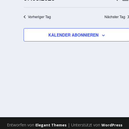
TA
A
SUCH
Datum
2026
N
UND
wählen.
Vorheriger Tag
Nächster Tag
ANSI
NAVI
KALENDER ABONNIEREN
Entworfen von
| Unterstützt von
Elegant Themes
WordPress