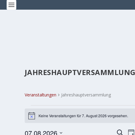
JAHRESHAUPTVERSAMMLUN
Veranstaltungen
Jahreshauptversammlung
VERANSTALTUNGEN
Keine Veranstaltungen für 7. August 2026 vorgesehen.
FÜR
Hinweis
7.
VERA
V
07.08.2026
SUCHE
AUGUST