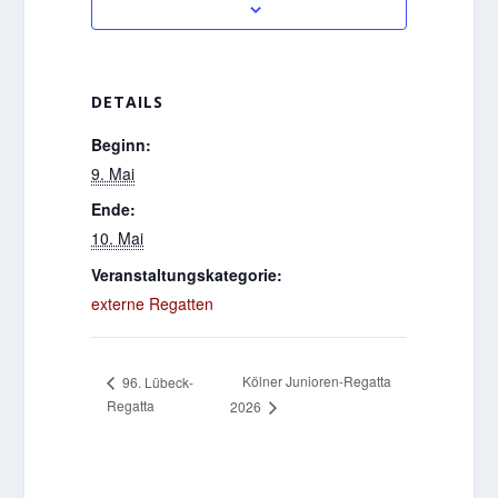
DETAILS
Beginn:
9. Mai
Ende:
10. Mai
Veranstaltungskategorie:
externe Regatten
Kölner Junioren-Regatta
96. Lübeck-
Regatta
2026