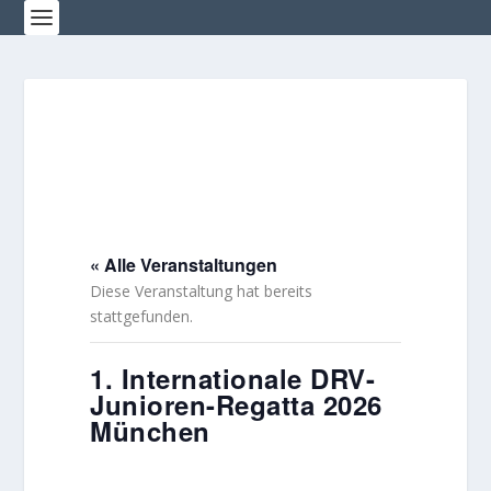
« Alle Veranstaltungen
Diese Veranstaltung hat bereits
stattgefunden.
1. Internationale DRV-
Junioren-Regatta 2026
München