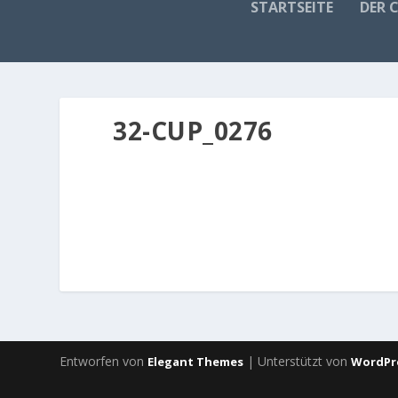
STARTSEITE
DER 
32-CUP_0276
Entworfen von
| Unterstützt von
Elegant Themes
WordPr