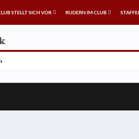
CLUB STELLT SICH VOR
RUDERN IM CLUB
STAFFE
k
n